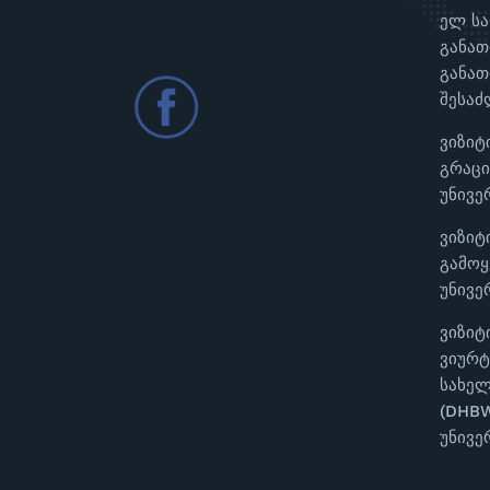
ელ ს
განათ
განათ
შესაძ
ვიზიტ
გრაცი
უნივე
ვიზიტ
გამოყ
უნივე
ვიზიტ
ვიურტ
სახელ
(DHBW
უნივე