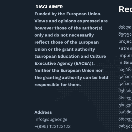
Re
DISCLAIMER
Funded by the European Union.
Views and opinions expressed are
მიმდი
however those of the author(s)
შედგა
only and do not necessarily
proje
reflect those of the European
/Stren
Union or the grant authority
imple
(European Education and Culture
in Geo
Executive Agency (EACEA)).
საქა
Neither the European Union nor
განა
the granting authority can be held
განათ
responsible for them.
შესაძ
პროე
უნივე
წარმო
Address
პროე
info@dugeor.ge
ორგან
+(995) 123123123