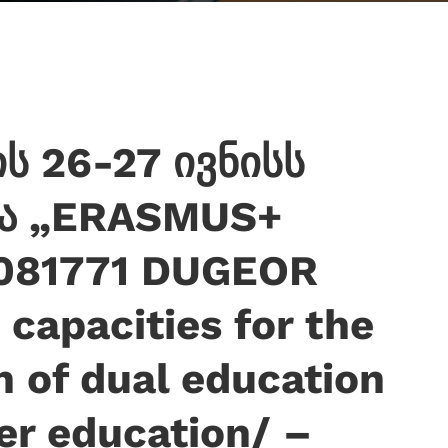
ს 26-27 ივნისს
რა „ERASMUS+
01081771 DUGEOR
capacities for the
 of dual education
er education/ –