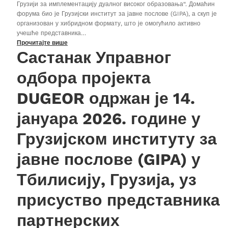
Грузији за имплементацију дуалног високог образовања“. Домаћин
форума био је Грузијски институт за јавне послове (GIPA), а скуп је
организован у хибридном формату, што је омогућило активно
учешће представника…
Прочитајте више
Састанак Управног
одбора пројекта
DUGEOR одржан је 14.
јануара 2026. године у
Грузијском институту за
јавне послове (GIPA) у
Тбилисију, Грузија, уз
присуство представника
партнерских