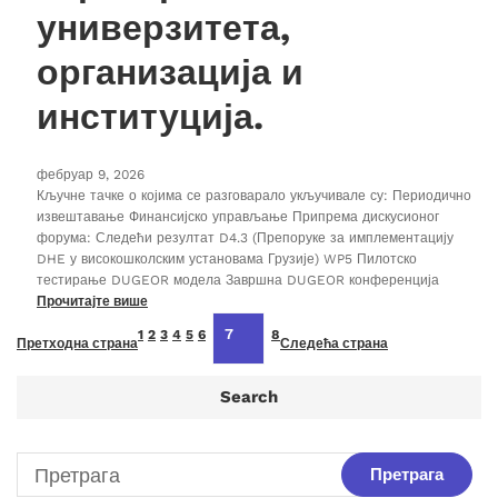
универзитета,
организација и
институција.
фебруар 9, 2026
Кључне тачке о којима се разговарало укључивале су: Периодично
извештавање Финансијско управљање Припрема дискусионог
форума: Следећи резултат D4.3 (Препоруке за имплементацију
DHE у високошколским установама Грузије) WP5 Пилотско
тестирање DUGEOR модела Завршна DUGEOR конференција
Прочитајте више
7
1
2
3
4
5
6
8
Претходна страна
Следећа страна
Search