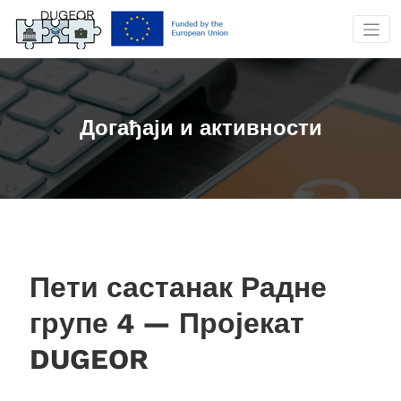
Скочи
на
садржај
Догађаји и активности
Пети састанак Радне
групе 4 — Пројекат
DUGEOR