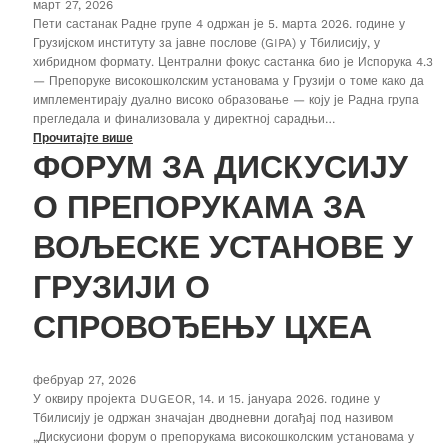
март 27, 2026
Пети састанак Радне групе 4 одржан је 5. марта 2026. године у
Грузијском институту за јавне послове (GIPA) у Тбилисију, у
хибридном формату. Централни фокус састанка био је Испорука 4.3
— Препоруке високошколским установама у Грузији о томе како да
имплементирају дуално високо образовање — коју је Радна група
прегледала и финализовала у директној сарадњи…
Прочитајте више
ФОРУМ ЗА ДИСКУСИЈУ
О ПРЕПОРУКАМА ЗА
ВОЉЕСКЕ УСТАНОВЕ У
ГРУЗИЈИ О
СПРОВОЂЕЊУ ЦХЕА
фебруар 27, 2026
У оквиру пројекта DUGEOR, 14. и 15. јануара 2026. године у
Тбилисију је одржан значајан дводневни догађај под називом
„Дискусиони форум о препорукама високошколским установама у