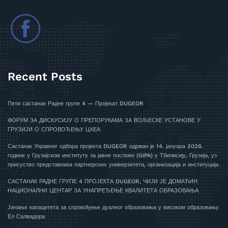
Recent Posts
Пети састанак Радне групе 4 — Пројекат DUGEOR
ФОРУМ ЗА ДИСКУСИЈУ О ПРЕПОРУКАМА ЗА ВОЉЕСКЕ УСТАНОВЕ У
ГРУЗИЈИ О СПРОВОЂЕЊУ ЦХЕА
Састанак Управног одбора пројекта DUGEOR одржан је 14. јануара 2026.
године у Грузијском институту за јавне послове (GIPA) у Тбилисију, Грузија, уз
присуство представника партнерских универзитета, организација и институција.
САСТАНАК РАДНЕ ГРУПЕ 4 ПРОЈЕКТА DUGEOR, ЧИЈИ ЈЕ ДОМАЋИН
НАЦИОНАЛНИ ЦЕНТАР ЗА УНАПРЕЂЕЊЕ КВАЛИТЕТА ОБРАЗОВАЊА
Јачање капацитета за спровођење дуалног образовања у високом образовању
Ел Салвадора