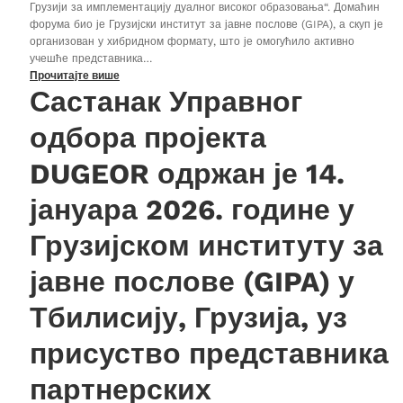
Грузији за имплементацију дуалног високог образовања“. Домаћин
форума био је Грузијски институт за јавне послове (GIPA), а скуп је
организован у хибридном формату, што је омогућило активно
учешће представника…
Прочитајте више
Састанак Управног
одбора пројекта
DUGEOR одржан је 14.
јануара 2026. године у
Грузијском институту за
јавне послове (GIPA) у
Тбилисију, Грузија, уз
присуство представника
партнерских