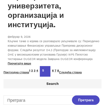
универзитета,
организација и
институција.
фебруар 9, 2026
Кључне тачке о којима се разговарало укључивале су: Периодично
извештавање Финансијско управљање Припрема дискусионог
форума: Следећи резултат D4.3 (Препоруке за имплементацију
DHE у високошколским установама Грузије) WP5 Пилотско
тестирање DUGEOR модела Завршна DUGEOR конференција
Прочитајте више
5
1
2
3
4
6
7
8
Претходна страна
Следећа страна
Search