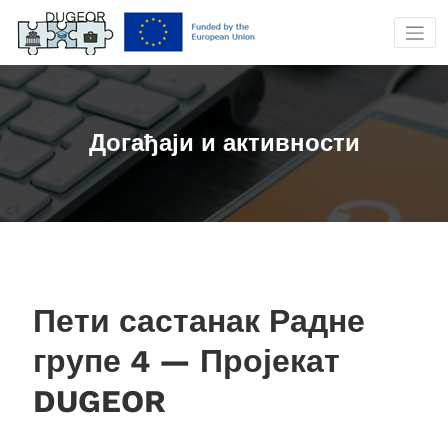
Скочи
на
садржај
Догађаји и активности
Пети састанак Радне
групе 4 — Пројекат
DUGEOR