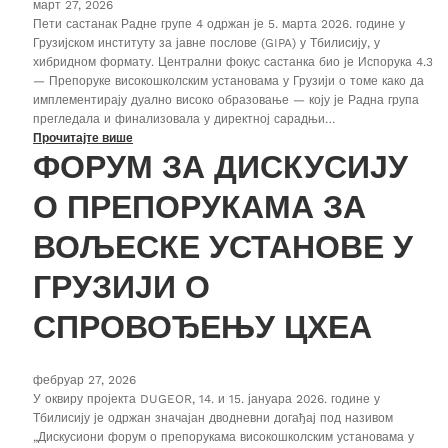
март 27, 2026
Пети састанак Радне групе 4 одржан је 5. марта 2026. године у
Грузијском институту за јавне послове (GIPA) у Тбилисију, у
хибридном формату. Централни фокус састанка био је Испорука 4.3
— Препоруке високошколским установама у Грузији о томе како да
имплементирају дуално високо образовање — коју је Радна група
прегледала и финализовала у директној сарадњи…
Прочитајте више
ФОРУМ ЗА ДИСКУСИЈУ
О ПРЕПОРУКАМА ЗА
ВОЉЕСКЕ УСТАНОВЕ У
ГРУЗИЈИ О
СПРОВОЂЕЊУ ЦХЕА
фебруар 27, 2026
У оквиру пројекта DUGEOR, 14. и 15. јануара 2026. године у
Тбилисију је одржан значајан дводневни догађај под називом
„Дискусиони форум о препорукама високошколским установама у