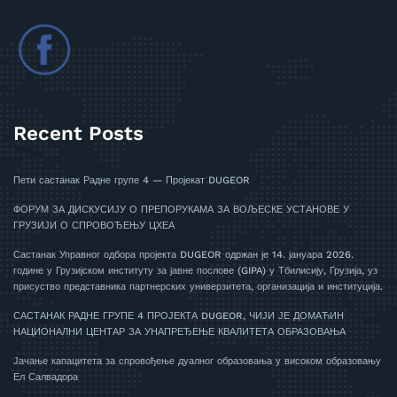
Recent Posts
Пети састанак Радне групе 4 — Пројекат DUGEOR
ФОРУМ ЗА ДИСКУСИЈУ О ПРЕПОРУКАМА ЗА ВОЉЕСКЕ УСТАНОВЕ У
ГРУЗИЈИ О СПРОВОЂЕЊУ ЦХЕА
Састанак Управног одбора пројекта DUGEOR одржан је 14. јануара 2026.
године у Грузијском институту за јавне послове (GIPA) у Тбилисију, Грузија, уз
присуство представника партнерских универзитета, организација и институција.
САСТАНАК РАДНЕ ГРУПЕ 4 ПРОЈЕКТА DUGEOR, ЧИЈИ ЈЕ ДОМАЋИН
НАЦИОНАЛНИ ЦЕНТАР ЗА УНАПРЕЂЕЊЕ КВАЛИТЕТА ОБРАЗОВАЊА
Јачање капацитета за спровођење дуалног образовања у високом образовању
Ел Салвадора