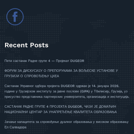
Recent Posts
Пети састанак Радне групе 4 — Пројекат DUGEOR
ФОРУМ ЗА ДИСКУСИЈУ О ПРЕПОРУКАМА ЗА ВОЉЕСКЕ УСТАНОВЕ У
ГРУЗИЈИ О СПРОВОЂЕЊУ ЦХЕА
Састанак Управног одбора пројекта DUGEOR одржан је 14. јануара 2026.
године у Грузијском институту за јавне послове (GIPA) у Тбилисију, Грузија, уз
присуство представника партнерских универзитета, организација и институција.
САСТАНАК РАДНЕ ГРУПЕ 4 ПРОЈЕКТА DUGEOR, ЧИЈИ ЈЕ ДОМАЋИН
НАЦИОНАЛНИ ЦЕНТАР ЗА УНАПРЕЂЕЊЕ КВАЛИТЕТА ОБРАЗОВАЊА
Јачање капацитета за спровођење дуалног образовања у високом образовању
Ел Салвадора