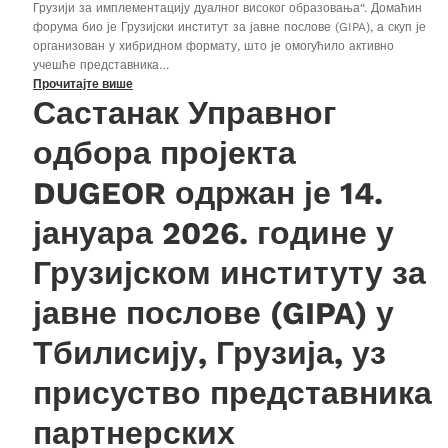
Грузији за имплементацију дуалног високог образовања“. Домаћин
форума био је Грузијски институт за јавне послове (GIPA), а скуп је
организован у хибридном формату, што је омогућило активно
учешће представника…
Прочитајте више
Састанак Управног
одбора пројекта
DUGEOR одржан је 14.
јануара 2026. године у
Грузијском институту за
јавне послове (GIPA) у
Тбилисију, Грузија, уз
присуство представника
партнерских