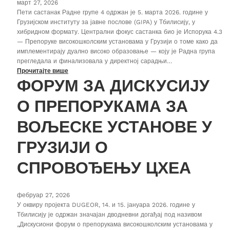
март 27, 2026
Пети састанак Радне групе 4 одржан је 5. марта 2026. године у
Грузијском институту за јавне послове (GIPA) у Тбилисију, у
хибридном формату. Централни фокус састанка био је Испорука 4.3
— Препоруке високошколским установама у Грузији о томе како да
имплементирају дуално високо образовање — коју је Радна група
прегледала и финализовала у директној сарадњи…
Прочитајте више
ФОРУМ ЗА ДИСКУСИЈУ
О ПРЕПОРУКАМА ЗА
ВОЉЕСКЕ УСТАНОВЕ У
ГРУЗИЈИ О
СПРОВОЂЕЊУ ЦХЕА
фебруар 27, 2026
У оквиру пројекта DUGEOR, 14. и 15. јануара 2026. године у
Тбилисију је одржан значајан дводневни догађај под називом
„Дискусиони форум о препорукама високошколским установама у