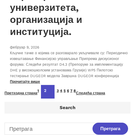
универзитета,
организација и
институција.
фебруар 9, 2026
Кључне тачке о којима се разговарало укључивале су: Периодично
извештавање Финансијско управљање Припрема дискусионог
форума: Следећи резултат D4.3 (Препоруке за имплементацију
DHE у високошколским установама Грузије) WP5 Пилотско
тестирање DUGEOR модела Завршна DUGEOR конференција
Прочитајте више
2
1
3
4
5
6
7
8
Претходна страна
Следећа страна
Search