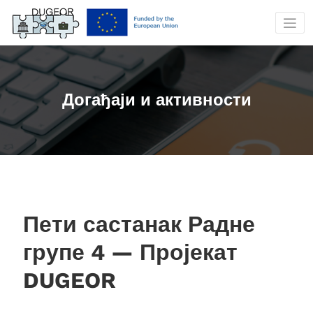
Скочи
на
садржај
Догађаји и активности
Пети састанак Радне
групе 4 — Пројекат
DUGEOR